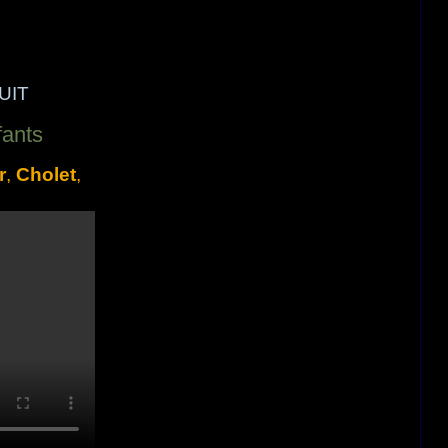
TUIT
fants
r
,
Cholet
,