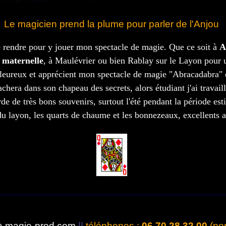
Le magicien prend la plume pour parler de l'Anjou
e rendre pour y jouer mon spectacle de magie. Que ce soit à
A
 maternelle
, à Maulévrier ou bien Rablay sur le Layon pour
aleureux et apprécient mon spectacle de magie "Abracadabra" 
hera dans son chapeau des secrets, alors étudiant j'ai travail
de de très bons souvenirs, surtout l'été pendant la période est
 du layon, les quarts de chaume et les bonnezeaux, excellents a
 magie-prod.com
||
téléphones :
06 70 28 32 00
(por