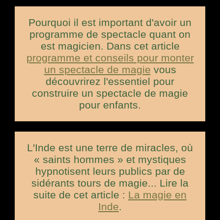
Pourquoi il est important d'avoir un
programme de spectacle quant on
est magicien. Dans cet article
programme et conseils pour monter
un spectacle de magie
vous
découvrirez l'essentiel pour
construire un spectacle de magie
pour enfants.
L'Inde est une terre de miracles, où
« saints hommes » et mystiques
hypnotisent leurs publics par de
sidérants tours de magie... Lire la
suite de cet article :
La magie en
Inde
.