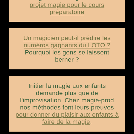
projet magie pour le cours
préparatoire
Un magicien peut-il prédire les
numéros gagnants du LOTO ?
Pourquoi les gens se laissent
berner ?
Initier la magie aux enfants
demande plus que de
l'improvisation. Chez magie-prod
nos méthodes font leurs preuves
pour donner du plaisir aux enfants à
faire de la magie
.