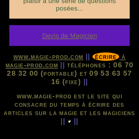
plaisir à une série de questions
posées...
Devis de Magicien
www.magie-prod.com
||
écrire
à
magie-prod.com
||
téléphones :
06 70
28 32 00
(portable) et 09 53 63 57
16 (fixe)
||
www.magie-prod est le site qui
consacre du temps à écrire des
articles sur la magie et les magiciens
||
||