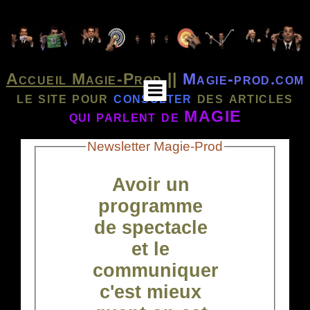
Accueil Magie-Prod
||
Magie-prod.com
le site pour
consulter
des articles
qui parlent de MAGIE
Newsletter Magie-Prod
Avoir un
programme
de spectacle
et le
communiquer
c'est mieux