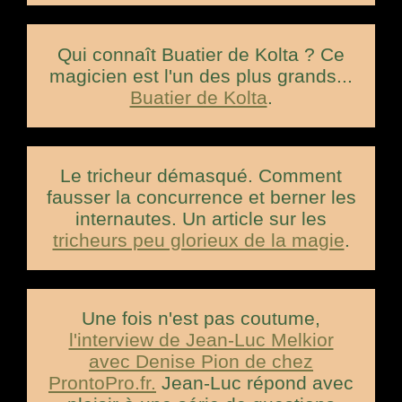
Qui connaît Buatier de Kolta ? Ce
magicien est l'un des plus grands...
Buatier de Kolta
.
Le tricheur démasqué. Comment
fausser la concurrence et berner les
internautes. Un article sur les
tricheurs peu glorieux de la magie
.
Une fois n'est pas coutume,
l'interview de Jean-Luc Melkior
avec Denise Pion de chez
ProntoPro.fr.
Jean-Luc répond avec