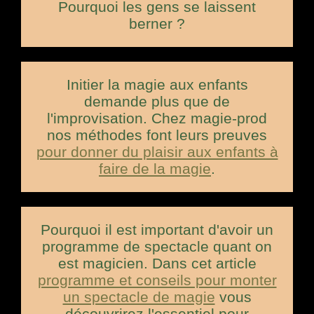
Pourquoi les gens se laissent
berner ?
Initier la magie aux enfants
demande plus que de
l'improvisation. Chez magie-prod
nos méthodes font leurs preuves
pour donner du plaisir aux enfants à
faire de la magie
.
Pourquoi il est important d'avoir un
programme de spectacle quant on
est magicien. Dans cet article
programme et conseils pour monter
un spectacle de magie
vous
découvrirez l'essentiel pour