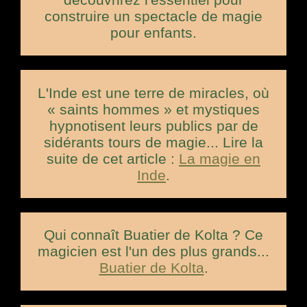
construire un spectacle de magie
pour enfants.
L'Inde est une terre de miracles, où
« saints hommes » et mystiques
hypnotisent leurs publics par de
sidérants tours de magie... Lire la
suite de cet article :
La magie en
Inde
.
Qui connaît Buatier de Kolta ? Ce
magicien est l'un des plus grands...
Buatier de Kolta
.