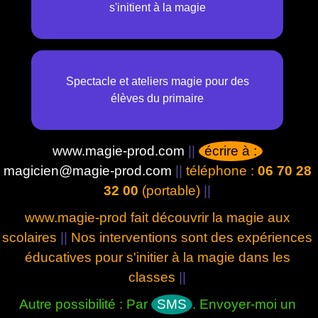
s'initient à la magie
Spectacle et ateliers magie pour des
élèves du primaire
www.magie-prod.com
||
écrire à :
magicien@magie-prod.com
||
téléphone :
06 70 28
32 00
(portable)
||
www.magie-prod fait découvrir la magie aux
scolaires
||
Nos interventions sont des expériences
éducatives pour s'initier à la magie dans les
classes
||
Autre possibilité : Par
SMS
. Envoyer-moi un