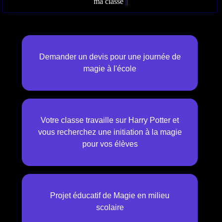
ma classe
||
Demander un devis pour une journée de
magie à l'école
Votre classe travaille sur Harry Potter et
vous recherchez une initiation à la magie
pour vos élèves
Projet éducatif de Magie en milieu
scolaire